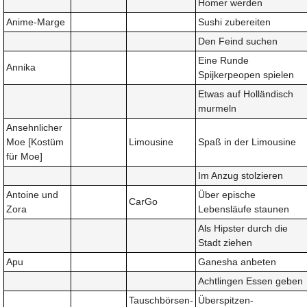
Homer werden
Anime-Marge
Sushi zubereiten
Den Feind suchen
Eine Runde
Annika
Spijkerpeopen spielen
Etwas auf Holländisch
murmeln
Ansehnlicher
Moe [Kostüm
Limousine
Spaß in der Limousine
für Moe]
Im Anzug stolzieren
Antoine und
Über epische
CarGo
Zora
Lebensläufe staunen
Als Hipster durch die
Stadt ziehen
Apu
Ganesha anbeten
Achtlingen Essen geben
Tauschbörsen-
Überspitzen-