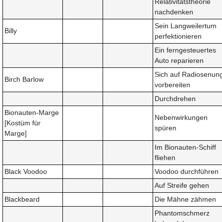
Relativitätstheorie
nachdenken
Sein Langweilertum
Billy
perfektionieren
Ein ferngesteuertes
Auto reparieren
Sich auf Radiosenun
Birch Barlow
vorbereiten
Durchdrehen
Bionauten-Marge
Nebenwirkungen
[Kostüm für
spüren
Marge]
Im Bionauten-Schiff
fliehen
Black Voodoo
Voodoo durchführen
Auf Streife gehen
Blackbeard
Die Mähne zähmen
Phantomschmerz