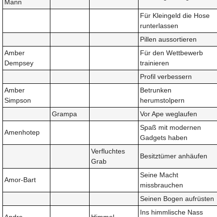
Mann
Für Kleingeld die Hose
runterlassen
Pillen aussortieren
Amber
Für den Wettbewerb
Dempsey
trainieren
Profil verbessern
Amber
Betrunken
Simpson
herumstolpern
Grampa
Vor Ape weglaufen
Spaß mit modernen
Amenhotep
Gadgets haben
Verfluchtes
Besitztümer anhäufen
Grab
Seine Macht
Amor-Bart
missbrauchen
Seinen Bogen aufrüsten
Ins himmlische Nass