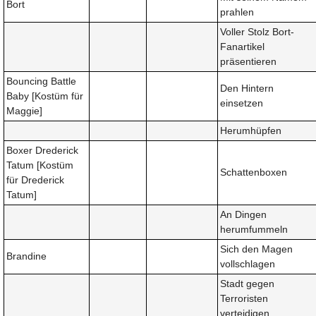
Bort
prahlen
Voller Stolz Bort-
Fanartikel
präsentieren
Bouncing Battle
Den Hintern
Baby [Kostüm für
einsetzen
Maggie]
Herumhüpfen
Boxer Drederick
Tatum [Kostüm
Schattenboxen
für Drederick
Tatum]
An Dingen
herumfummeln
Sich den Magen
Brandine
vollschlagen
Stadt gegen
Terroristen
verteidigen