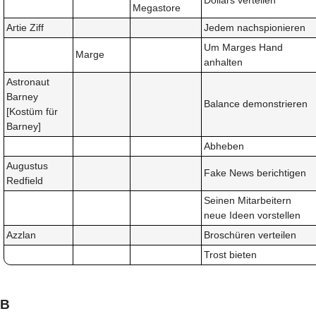
Dollars verteilen
Megastore
Artie Ziff
Jedem nachspionieren
Um Marges Hand
Marge
anhalten
Astronaut
Barney
Balance demonstrieren
[Kostüm für
Barney]
Abheben
Augustus
Fake News berichtigen
Redfield
Seinen Mitarbeitern
neue Ideen vorstellen
Azzlan
Broschüren verteilen
Trost bieten
B