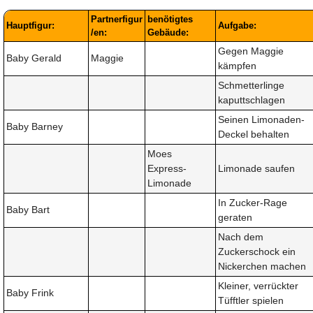
Partnerfigur
benötigtes
Hauptfigur:
Aufgabe:
/en:
Gebäude:
Gegen Maggie
Baby Gerald
Maggie
kämpfen
Schmetterlinge
kaputtschlagen
Seinen Limonaden-
Baby Barney
Deckel behalten
Moes
Express-
Limonade saufen
Limonade
In Zucker-Rage
Baby Bart
geraten
Nach dem
Zuckerschock ein
Nickerchen machen
Kleiner, verrückter
Baby Frink
Tüfftler spielen