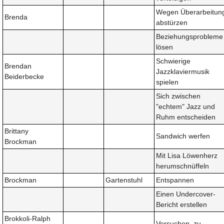
Wegen Überarbeitun
Brenda
abstürzen
Beziehungsprobleme
lösen
Schwierige
Brendan
Jazzklaviermusik
Beiderbecke
spielen
Sich zwischen
"echtem" Jazz und
Ruhm entscheiden
Brittany
Sandwich werfen
Brockman
Mit Lisa Löwenherz
herumschnüffeln
Brockman
Gartenstuhl
Entspannen
Einen Undercover-
Bericht erstellen
Brokkoli-Ralph
Versuchen, zu