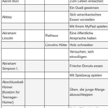
Aaron Burr
Zum Leben erwachen
Ein Duell gewinnen
Sich amerikanisches
Abbey
Essen vorstellen
Mit Ihrem MyPad spielen
Abraham
Eine öffentliche
Rathaus
Lincoln
Ansprache halten
Lincolns Hütte
Holz schneiden
Versuchen, sich
einzufügen
Abraham
Frische Donuts essen
Simpson I.
Mit Spielzeug spielen
Abschlussball-
Homer
Üben, die junge Marge
[Kostüm für
abzuschleppen
Teenager-
Homer]