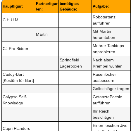
Partnerfigur
benötigtes
Hauptfigur:
Aufgabe:
/en:
Gebäude:
Robotertanz
C.H.U.M.
aufführen
Mit Martin
Martin
herumtoben
Mehrer Tanktops
CJ Pro Bidder
anprobieren
Springfield
Nach altem
Lagerboxen
Krempel wühlen
Caddy-Bart
Rasenlöcher
[Kostüm für Bart]
ausbessern
Golfschläger tragen
Calypso Self-
GetanztePoesie
Knowledge
aufführen
Ihr Reich
besichtigen
Einen feschen Jive
Capri Flanders