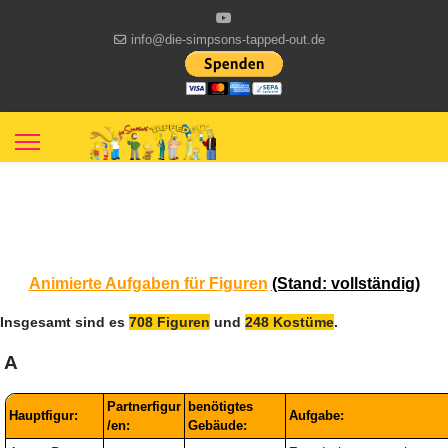
info@die-simpsons-tapped-out.de
Animierte Aufgaben für Figuren
(Stand:
vollständig)
Insgesamt sind es
708 Figuren
und
248 Kostüme
.
A
Partnerfigur
benötigtes
Hauptfigur:
Aufgabe:
/en:
Gebäude: