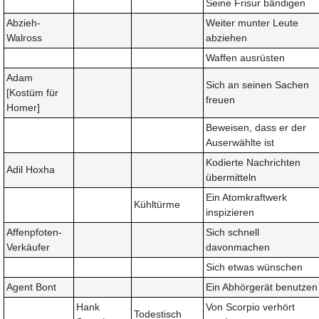
Seine Frisur bändigen
Abzieh-
Weiter munter Leute
Walross
abziehen
Waffen ausrüsten
Adam
Sich an seinen Sachen
[Kostüm für
freuen
Homer]
Beweisen, dass er der
Auserwählte ist
Kodierte Nachrichten
Adil Hoxha
übermitteln
Ein Atomkraftwerk
Kühltürme
inspizieren
Affenpfoten-
Sich schnell
Verkäufer
davonmachen
Sich etwas wünschen
Agent Bont
Ein Abhörgerät benutzen
Hank
Von Scorpio verhört
Todestisch