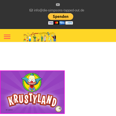
info@die-simpsons-tapped-out.de