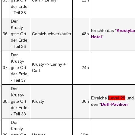
der Erde
- Teil 35
Der
Krusty-
Errichte das "
Krustyla
36.
gste Ort
Comicbuchverkäufer
48h
Hotel
"
der Erde
- Teil 36
Der
Krusty-
Krusty -> Lenny +
37.
gste Ort
24h
Carl
der Erde
- Teil 37
Der
Krusty-
Erreiche
Level 29
und 
38.
gste Ort
Krusty
36h
den "
Duff-Pavilion
"
der Erde
- Teil 38
Der
Krusty-
39.
gste Ort
Homer
60m