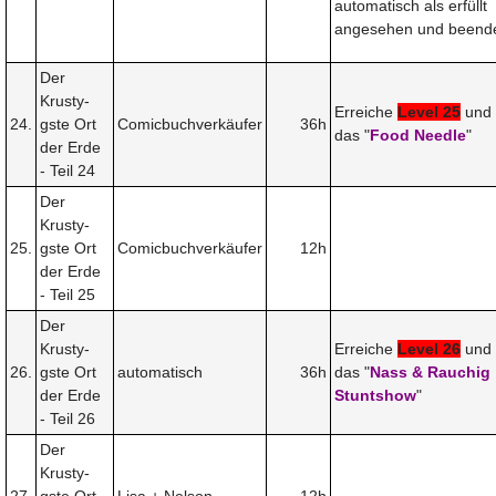
automatisch als erfüllt
angesehen und beende
Der
Krusty-
Erreiche
Level 25
und 
24.
gste Ort
Comicbuchverkäufer
36h
das "
Food Needle
"
der Erde
- Teil 24
Der
Krusty-
25.
gste Ort
Comicbuchverkäufer
12h
der Erde
- Teil 25
Der
Krusty-
Erreiche
Level 26
und 
26.
gste Ort
automatisch
36h
das "
Nass & Rauchig
der Erde
Stuntshow
"
- Teil 26
Der
Krusty-
27.
gste Ort
Lisa + Nelson
12h