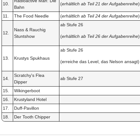
Radioactive Man: Die
10.
(
erhältlich ab Teil 21 der Aufgabenreihe
)
Bahn
11.
The Food Needle
(
erhältlich ab Teil 24 der Aufgabenreihe
)
ab Stufe 26
Nass & Rauchig
12.
Stuntshow
(
erhältlich ab Teil 26 der Aufgabenreihe
)
ab Stufe 26
13.
Krustys Spukhaus
(erreiche das Level, das Nelson ansagt)
Scratchy's Flea
14.
ab Stufe 27
Dipper
15.
Wikingerboot
16.
Krustyland Hotel
17.
Duff-Pavillon
18.
Der Tooth Chipper