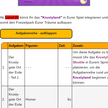
Ab
Level 25
könnt Ihr das
"
Krustyland
"
in Eurer Spiel integrieren und
somit den Freizeitpark Eurer Träume aufbauen.
Aufgabenreihe - aufklappen
Aufgaben:
Figuren:
Zeit:
Zusatz:
Um diese Aufgabe zu 
Der
müsst Uhr das
Krusty
Krusty-
Shuttle
in Eurem Sprin
1.
gste Ort
- - -
- - -
platzieren, um die
der Erde
Aufgabenreihe rund u
- Teil 1
Krustyland
beginnen 
können.
Der
Krusty-
2.
gste Ort
Homer
6s
der Erde