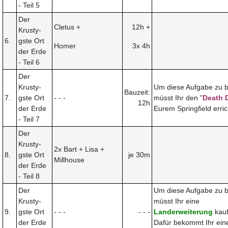
- Teil 5
Der
Cletus +
12h +
Krusty-
6.
gste Ort
Homer
3x 4h
der Erde
- Teil 6
Der
Krusty-
Um diese Aufgabe zu 
Bauzeit:
7.
gste Ort
- - -
müsst Ihr den "
Death 
12h
der Erde
Eurem Springfield erric
- Teil 7
Der
Krusty-
2x Bart + Lisa +
8.
gste Ort
je 30m
Millhouse
der Erde
- Teil 8
Der
Um diese Aufgabe zu 
Krusty-
müsst Ihr eine
9.
gste Ort
- - -
- - -
Landerweiterung
kauf
der Erde
Dafür bekommt Ihr ei