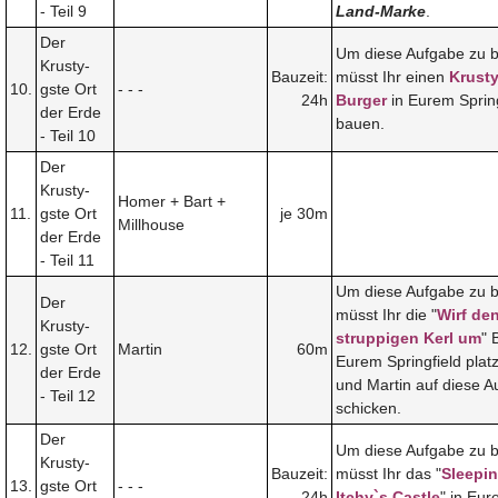
- Teil 9
Land-Marke
.
Der
Um diese Aufgabe zu 
Krusty-
Bauzeit:
müsst Ihr einen
Krusty
10.
gste Ort
- - -
24h
Burger
in Eurem Spring
der Erde
bauen.
- Teil 10
Der
Krusty-
Homer + Bart +
11.
gste Ort
je 30m
Millhouse
der Erde
- Teil 11
Um diese Aufgabe zu 
Der
müsst Ihr die "
Wirf de
Krusty-
struppigen Kerl um
" 
12.
gste Ort
Martin
60m
Eurem Springfield plat
der Erde
und Martin auf diese 
- Teil 12
schicken.
Der
Um diese Aufgabe zu 
Krusty-
Bauzeit:
müsst Ihr das "
Sleepi
13.
gste Ort
- - -
24h
Itchy`s Castle
" in Eu