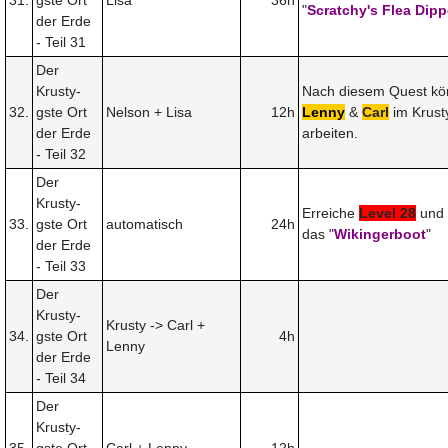
"
Scratchy's Flea Dipp
der Erde
- Teil 31
Der
Krusty-
Nach diesem Quest k
32.
gste Ort
Nelson + Lisa
12h
Lenny
&
Carl
im Krust
der Erde
arbeiten.
- Teil 32
Der
Krusty-
Erreiche
Level 28
und 
33.
gste Ort
automatisch
24h
das "
Wikingerboot
"
der Erde
- Teil 33
Der
Krusty-
Krusty -> Carl +
34.
gste Ort
4h
Lenny
der Erde
- Teil 34
Der
Krusty-
35.
gste Ort
Carl + Lenny
12h