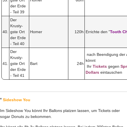
der Erde
- Teil 39
Der
Krusty-
40.
gste Ort
Homer
120h
Errichte den "
Tooth C
der Erde
- Teil 40
Der
nach Beendigung der 
Krusty-
könnt
41.
gste Ort
Bart
24h
Ihr
Tickets
gegen
Spr
der Erde
Dollars
eintauschen
- Teil 41
*
Sideshow You
Im Sideshow You könnt Ihr Ballons platzen lassen, um Tickets oder
sogar Donuts zu bekommen.
Ihr könnt alle 8h 3x Ballons platzen lassen. Bei jedem 300sten Ballon