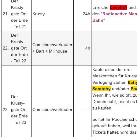
Der
Krusty-
Erreiche
Level 24
und 
21.
gste Ort
Krusty
24h
den "
Radioactive Man
der Erde
Bahn
"
- Teil 21
Der
Krusty-
Comicbuchverkäufer
22.
gste Ort
4h
+ Bart + Millhouse
der Erde
- Teil 22
Kaufe eines der drei
Maskottchen für Krusty
Verfügung stehen
Itch
Scratchy
und/oder
Po
Wenn Ihr, wie so oft, z
Der
Donuts habt, reicht es
Krusty-
zu kaufen.
23.
gste Ort
Comicbuchverkäufer
- - -
der Erde
Solltet Ihr Poochie sch
- Teil 23
gekauft haben, weil Ihr 
Tickets hattet, wird da