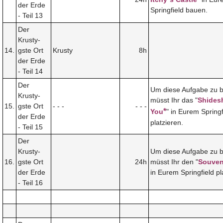
der Erde
Springfield bauen.
- Teil 13
Der
Krusty-
14.
gste Ort
Krusty
8h
der Erde
- Teil 14
Der
Um diese Aufgabe zu 
Krusty-
müsst Ihr das "
Shides
15.
gste Ort
- - -
- - -
*
You
" in Eurem Springf
der Erde
platzieren.
- Teil 15
Der
Krusty-
Um diese Aufgabe zu 
16.
gste Ort
24h
müsst Ihr den "
Souven
der Erde
in Eurem Springfield pl
- Teil 16