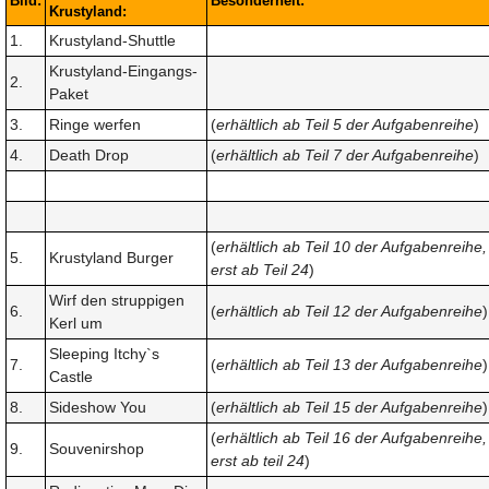
Bild:
Besonderheit:
Krustyland:
1.
Krustyland-Shuttle
Krustyland-Eingangs-
2.
Paket
3.
Ringe werfen
(
erhältlich ab Teil 5 der Aufgabenreihe
)
4.
Death Drop
(
erhältlich ab Teil 7 der Aufgabenreihe
)
(
erhältlich ab Teil 10 der Aufgabenreihe,
5.
Krustyland Burger
erst ab Teil 24
)
Wirf den struppigen
6.
(
erhältlich ab Teil 12 der Aufgabenreihe
)
Kerl um
Sleeping Itchy`s
7.
(
erhältlich ab Teil 13 der Aufgabenreihe
)
Castle
8.
Sideshow You
(
erhältlich ab Teil 15 der Aufgabenreihe
)
(
erhältlich ab Teil 16 der Aufgabenreihe,
9.
Souvenirshop
erst ab teil 24
)