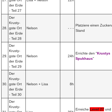
der Erde
- Teil 27
Der
Krusty-
Platziere einen Zucker
28.
gste Ort
Nelson
- - -
Stand
der Erde
- Teil 28
Der
Krusty-
Errichte den "
Krustys
29.
gste Ort
Nelson
24h
Spukhaus
"
der Erde
- Teil 29
Der
Krusty-
30.
gste Ort
Nelson + Lisa
8h
der Erde
- Teil 30
Der
Krusty-
Erreiche
Level 27
und 
31.
gste Ort
Lisa
36h