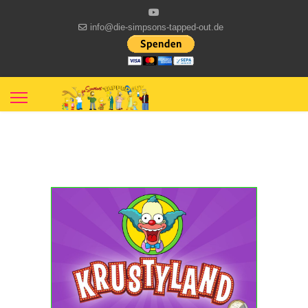
info@die-simpsons-tapped-out.de