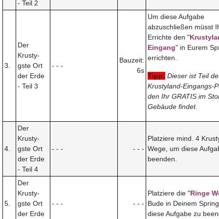
- Teil 2
Um diese Aufgabe
abzuschließen müsst I
Errichte den "
Krustyla
Der
Eingang
" in Eurem Spr
Krusty-
errichten.
Bauzeit:
3.
gste Ort
- - -
6s
der Erde
Tipp:
Dieser ist Teil d
- Teil 3
Krustyland-Eingangs-P
den Ihr GRATIS im Sto
Gebäude findet.
Der
Krusty-
Platziere mind. 4 Krust
4.
gste Ort
- - -
- - -
Wege, um diese Aufga
der Erde
beenden.
- Teil 4
Der
Krusty-
Platziere die "
Ringe W
5.
gste Ort
- - -
- - -
Bude in Deinem Spring
der Erde
diese Aufgabe zu been