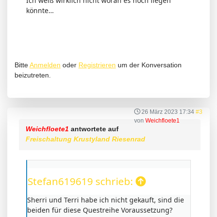
Ich weiß wirklich nicht woran es noch liegen
könnte…
Bitte
Anmelden
oder
Registrieren
um der Konversation
beizutreten.
26 März 2023 17:34
#3
von
Weichfloete1
Weichfloete1
antwortete auf
Freischaltung Krustyland Riesenrad
Stefan619619 schrieb:
Sherri und Terri habe ich nicht gekauft, sind die
beiden für diese Questreihe Voraussetzung?