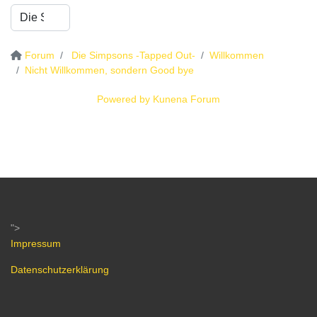
Forum
Die Simpsons -Tapped Out-
Willkommen
Nicht Willkommen, sondern Good bye
Powered by
Kunena Forum
">
Impressum
Datenschutzerklärung