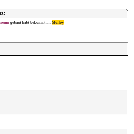
tz:
useum
gebaut
habt bekommt Ihr
Molloy