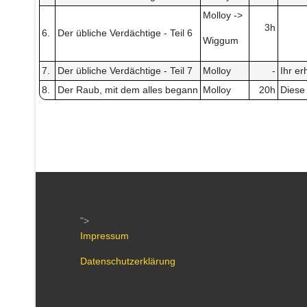
Molloy ->
3h
6.
Der übliche Verdächtige - Teil 6
Wiggum
7.
Der übliche Verdächtige - Teil 7
Molloy
-
Ihr er
8.
Der Raub, mit dem alles begann
Molloy
20h
Diese 
">
Impressum
Datenschutzerklärung