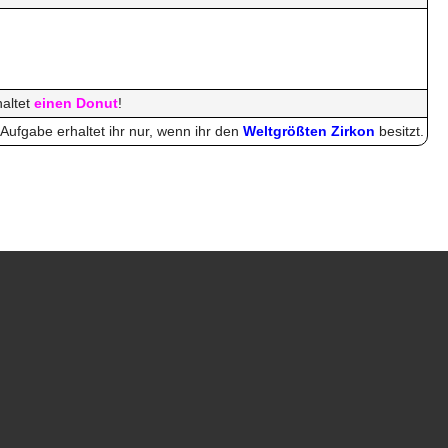
haltet
einen Donut
!
Aufgabe erhaltet ihr nur, wenn ihr den
Weltgrößten Zirkon
besitzt.