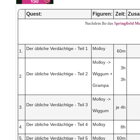
Quest:
Figuren:
Zeit:
Zusa
Nachdem Ihr das
Springfield M
Der übliche Verdächtige - Teil 1
Molloy
1.
60m
Molloy ->
3h
Der übliche Verdächtige - Teil 2
Wiggum +
2.
3h
Grampa
Molloy ->
Der übliche Verdächtige - Teil 3
3.
je 4h
Wiggum
Der übliche Verdächtige - Teil 4
Molloy
4.
8h
5.
Der übliche Verdächtige - Teil 5
Molloy
60m