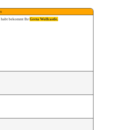
z:
t
habt bekommt Ihr
Greta Wolfcastle.