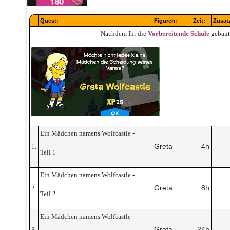
Quest:
Figuren:
Zeit:
Zusat
Nachdem Ihr die
Vorbereitende Schule
gebau
Ein Mädchen namens Wolfcastle -
Greta
4h
1.
Teil 1
Ein Mädchen namens Wolfcastle -
Greta
8h
2.
Teil 2
Ein Mädchen namens Wolfcastle -
Greta
24h
3.