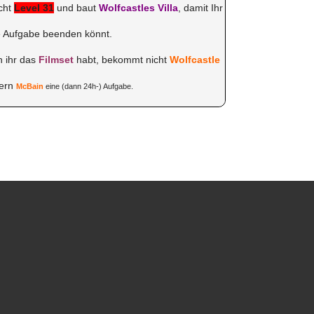
icht
Level 31
und baut
Wolfcastles Villa
, damit Ihr
e Aufgabe beenden könnt.
 ihr das
Filmset
habt, bekommt nicht
Wolfcastle
ern
McBain
eine (dann 24h-) Aufgabe.