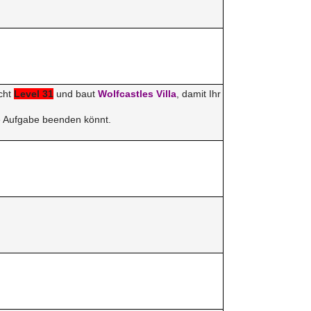
icht
Level 31
und baut
Wolfcastles Villa
, damit Ihr
e Aufgabe beenden könnt.