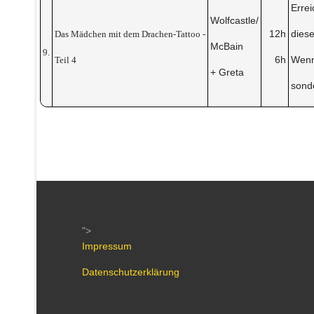
Erre
Wolfcastle/
12h
dies
Das Mädchen mit dem Drachen-Tattoo -
McBain
9.
6h
Wenn
Teil 4
+ Greta
sond
">
Impressum
Datenschutzerklärung