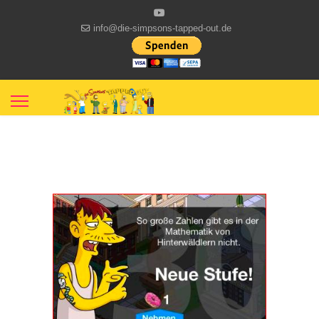
info@die-simpsons-tapped-out.de