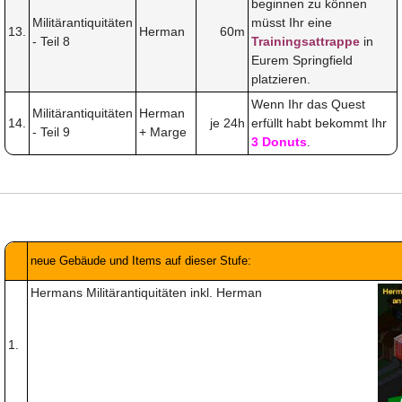
beginnen zu können
Militärantiquitäten
müsst Ihr eine
13.
Herman
60m
- Teil 8
Trainingsattrappe
in
Eurem Springfield
platzieren.
Wenn Ihr das Quest
Militärantiquitäten
Herman
14.
je 24h
erfüllt habt bekommt Ihr
- Teil 9
+ Marge
3 Donuts
.
neue Gebäude und Items auf dieser Stufe:
Hermans Militärantiquitäten inkl. Herman
1.