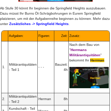
Ab Stufe 30 könnt Ihr beginnen die Springfield Heights auszubauen.
Dazu müsst Ihr Burns Öl-Schrägbohrungen in Eurem Springfield
platzieren, um mit der Aufgabenreihe beginnen zu können. Mehr dazu
unter
Zusätzliches -> Springfield Heights
.
Aufgaben:
Figuren:
Zeit:
Zusatz:
Nach dem Bau von
"
Herrmans
Militärantiquitäten
"
bekommt Ihr
Herrman
Militärantiquitäten
Bauzeit:
1.
- - -
- Teil 1
4h
Militärantiquitäten
2.
Herman
8h
- Teil 2
Kundschaft - Teil