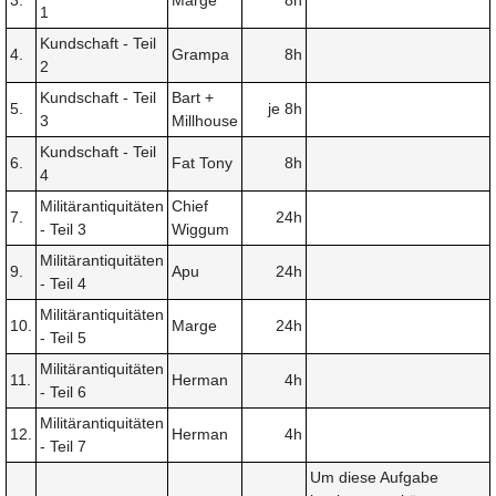
3.
Marge
8h
1
Kundschaft - Teil
4.
Grampa
8h
2
Kundschaft - Teil
Bart +
5.
je 8h
3
Millhouse
Kundschaft - Teil
6.
Fat Tony
8h
4
Militärantiquitäten
Chief
7.
24h
- Teil 3
Wiggum
Militärantiquitäten
9.
Apu
24h
- Teil 4
Militärantiquitäten
10.
Marge
24h
- Teil 5
Militärantiquitäten
11.
Herman
4h
- Teil 6
Militärantiquitäten
12.
Herman
4h
- Teil 7
Um diese Aufgabe