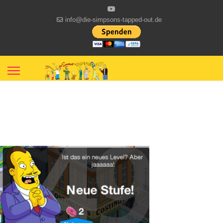
info@die-simpsons-tapped-out.de