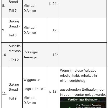
Bread -
je 24h
8.
Michael
Teil 7
D'Amico
Baking
Bread -
Michael
9.
12h
D'Amico
Teil 8
Aushilfs-
Mafioso
Pickeliger
10.
12h
Teenager
- Teil 2
Wenn ihr diese Aufgabe
erledigt habt, erhaltet ihr
Wiggum ->
einen verdächtig
Baking
Legs + Louie +
Bread -
aussehenden Erdhaufen, der
je 12h
11.
in euer Inventar gelegt wurde.
Michael
Teil 9
D'Amico