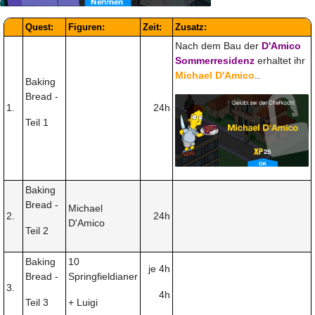
Quest:
Figuren:
Zeit:
Zusatz:
Nach dem Bau der
D'Amico
Sommerresidenz
erhaltet ihr
Michael D'Amico
..
Baking
Bread -
1.
24h
Teil 1
Baking
Bread -
Michael
2.
24h
D'Amico
Teil 2
Baking
10
je 4h
Bread -
Springfieldianer
3.
4h
Teil 3
+ Luigi