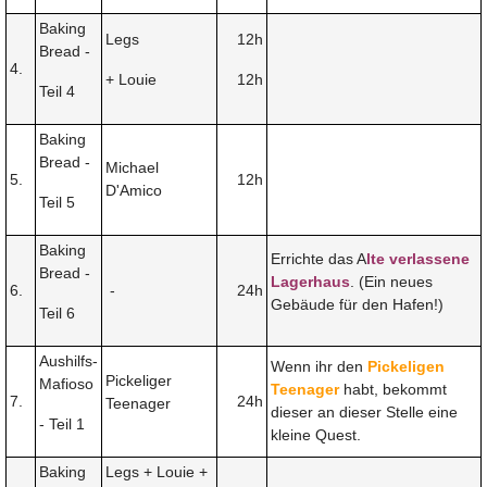
Baking
Legs
12h
Bread -
4.
+ Louie
12h
Teil 4
Baking
Bread -
Michael
5.
12h
D'Amico
Teil 5
Baking
Errichte das A
lte verlassene
Bread -
Lagerhaus
. (Ein neues
6.
-
24h
Gebäude für den Hafen!)
Teil 6
Aushilfs-
Wenn ihr den
Pickeligen
Pickeliger
Mafioso
Teenager
habt, bekommt
7.
24h
Teenager
dieser an dieser Stelle eine
- Teil 1
kleine Quest.
Baking
Legs + Louie +