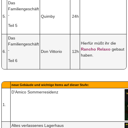
Das
Familiengeschäft
-
5.
Quimby
24h
Teil 5
Das
Hierfür müßt ihr die
Familiengeschäft
Rancho Relaxo
gebaut
-
6.
Don Vittorio
12h
haben.
Teil 6
neue Gebäude und wichtige Items auf dieser Stufe:
D'Amico Sommerresidenz
1.
Altes verlassenes Lagerhaus