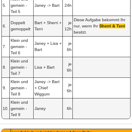
5.
gemein -
Janey -> Bart
24h
Teil 5
Diese Aufgabe bekommt Ihr
Doppelt
Bart + Sherri +
je
6.
nur, wenn Ihr
Sherri & Terri
gemoppelt
Terri
12h
besitzt.
Klein und
Janey + Lisa +
je
7.
gemein -
Bart
6h
Teil 6
Klein und
je
8.
gemein -
Lisa + Bart
6h
Teil 7
Klein und
Janey -> Bart
je
9.
gemein -
+ Chief
6h
Teil 8
Wiggum
Klein und
10.
gemein -
Janey
6h
Teil 9