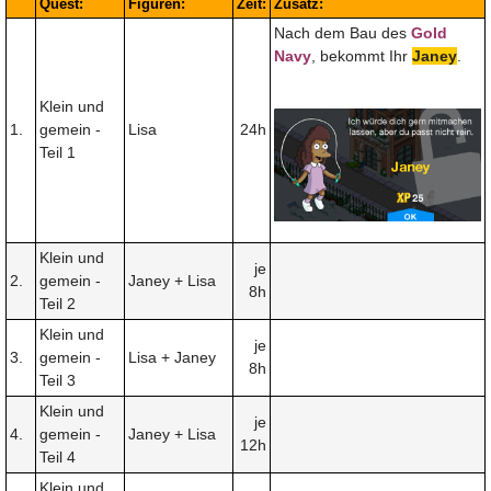
Quest:
Figuren:
Zeit:
Zusatz:
Nach dem Bau des
Gold
Navy
, bekommt Ihr
Janey
.
Klein und
1.
gemein -
Lisa
24h
Teil 1
Klein und
je
2.
gemein -
Janey + Lisa
8h
Teil 2
Klein und
je
3.
gemein -
Lisa + Janey
8h
Teil 3
Klein und
je
4.
gemein -
Janey + Lisa
12h
Teil 4
Klein und