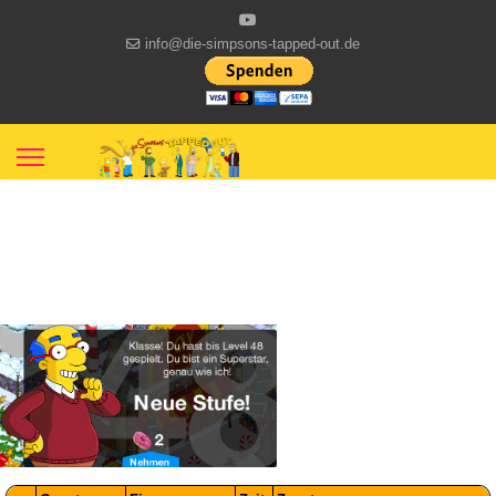
info@die-simpsons-tapped-out.de