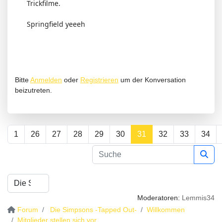
Trickfilme.
Springfield yeeeh
Bitte
Anmelden
oder
Registrieren
um der Konversation
beizutreten.
1
26
27
28
29
30
31
32
33
34
Moderatoren:
Lemmis34
Forum
Die Simpsons -Tapped Out-
Willkommen
Mitglieder stellen sich vor