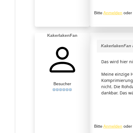
Bitte
Anmelden
ode
KakerlakenFan
KakerlakenFan
Das wird hier n
Meine einzige H
Komprimierung 
Besucher
nicht. Die Rohda
dankbar. Das w
Bitte
Anmelden
ode