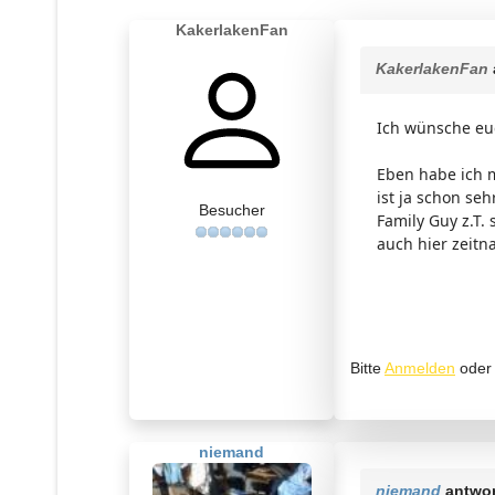
KakerlakenFan
KakerlakenFan
Ich wünsche euc
Eben habe ich m
ist ja schon se
Besucher
Family Guy z.T. 
auch hier zeitn
Bitte
Anmelden
ode
niemand
niemand
antwor