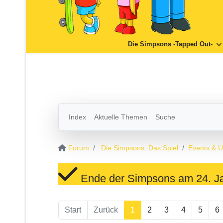
Die Simpsons -Tapped Out-
Index
Aktuelle Themen
Suche
Forum
Die Simpsons: Das Spiel
Events & 
Ende der Simpsons am 24. J
Start
Zurück
1
2
3
4
5
6