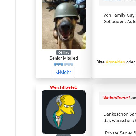
Von Family Guy 
Gebäuden, Aufga
Offline
Senior Mitglied
Bitte
Anmelden
ode
Mehr
Weichfloete1
Weichfloete1
an
Dankeschön Sam
das wünsche ich
Private Server f