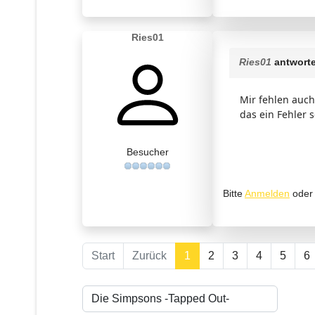
Ries01
Ries01
antworte
Mir fehlen auch
das ein Fehler
Besucher
Bitte
Anmelden
ode
Start
Zurück
1
2
3
4
5
6