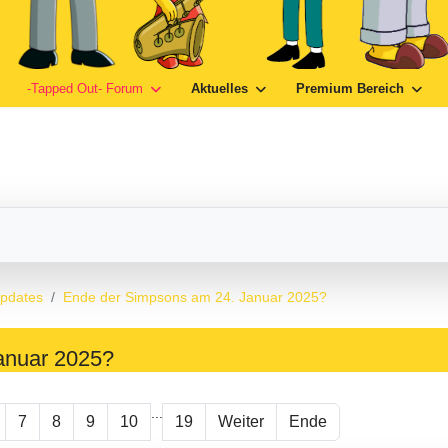
-Tapped Out- Forum
Aktuelles
Premium Bereich
Updates
Ende der Simpsons am 24. Januar 2025?
anuar 2025?
...
7
8
9
10
19
Weiter
Ende